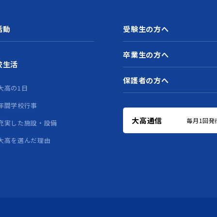
活動
受験生の方へ
卒業生の方へ
校生活
保護者の方へ
大高の1日
年間学校行事
大高通信
毎月1回発
充実した施設・設備
大高を選んだ理由