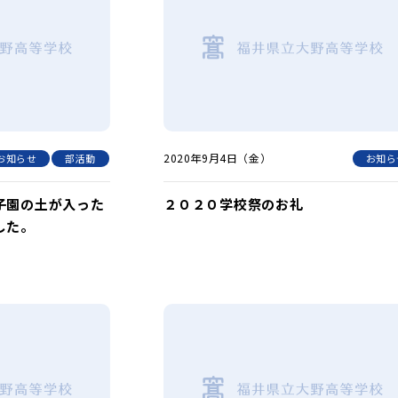
2020年9月4日（金）
お知らせ
部活動
お知ら
子園の土が入った
２０２０学校祭のお礼
した。