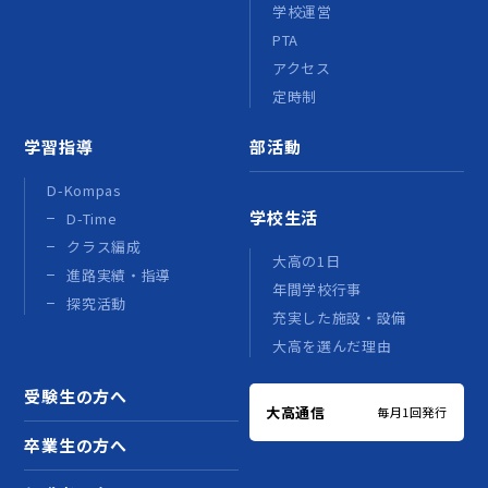
学校運営
PTA
アクセス
定時制
学習指導
部活動
D-Kompas
学校生活
D-Time
クラス編成
大高の1日
進路実績・指導
年間学校行事
探究活動
充実した施設・設備
大高を選んだ理由
受験生の方へ
大高通信
毎月1回発行
卒業生の方へ