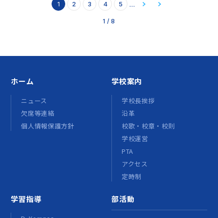
...
1
2
3
4
5
1 / 8
ホーム
学校案内
ニュース
学校長挨拶
欠席等連絡
沿革
個人情報保護方針
校歌・校章・校則
学校運営
PTA
アクセス
定時制
学習指導
部活動