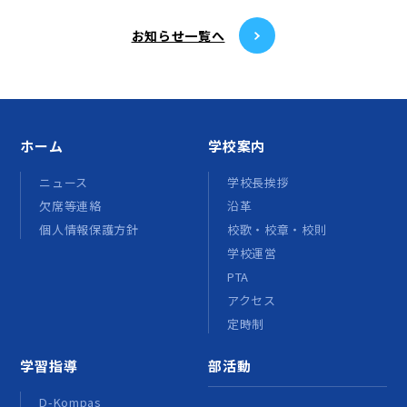
お知らせ⼀覧へ
ホーム
学校案内
ニュース
学校長挨拶
欠席等連絡
沿革
個人情報保護方針
校歌・校章・校則
学校運営
PTA
アクセス
定時制
学習指導
部活動
D-Kompas