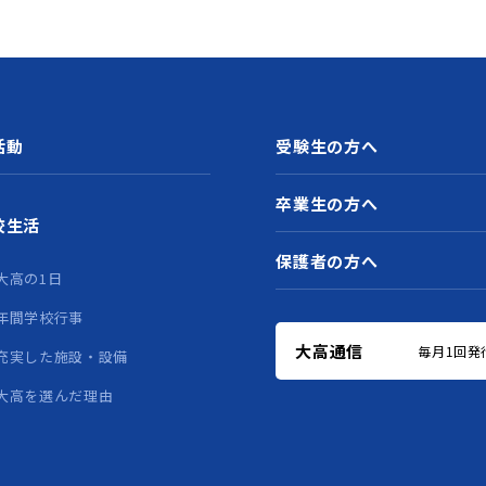
活動
受験生の方へ
卒業生の方へ
校生活
保護者の方へ
大高の1日
年間学校行事
大高通信
毎月1回発
充実した施設・設備
大高を選んだ理由