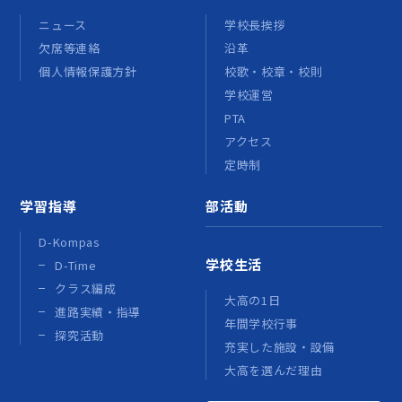
ニュース
学校長挨拶
欠席等連絡
沿革
個人情報保護方針
校歌・校章・校則
学校運営
PTA
アクセス
定時制
学習指導
部活動
D-Kompas
学校生活
D-Time
クラス編成
大高の1日
進路実績・指導
年間学校行事
探究活動
充実した施設・設備
大高を選んだ理由