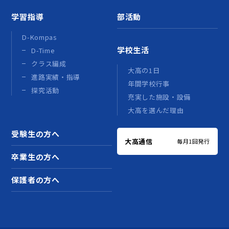
学習指導
部活動
D-Kompas
学校生活
D-Time
クラス編成
大高の1日
進路実績・指導
年間学校行事
探究活動
充実した施設・設備
大高を選んだ理由
受験生の方へ
大高通信
毎月1回発行
卒業生の方へ
保護者の方へ