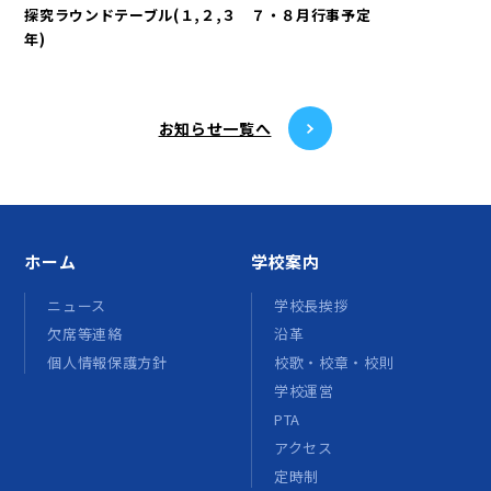
探究ラウンドテーブル(１,２,３
７・８月行事予定
年)
お知らせ⼀覧へ
ホーム
学校案内
ニュース
学校長挨拶
欠席等連絡
沿革
個人情報保護方針
校歌・校章・校則
学校運営
PTA
アクセス
定時制