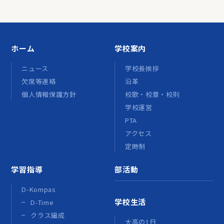
ホーム
学校案内
ニュース
学校長挨拶
欠席等連絡
沿革
個人情報保護方針
校歌・校章・校則
学校運営
PTA
アクセス
定時制
学習指導
部活動
D-Kompas
学校生活
D-Time
クラス編成
大高の1日