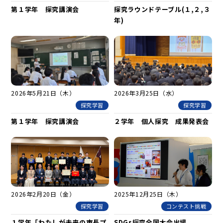
第１学年 探究講演会
探究ラウンドテーブル(１,２,３
年)
2026年5月21日（木）
2026年3月25日（水）
探究学習
探究学習
第１学年 探究講演会
２学年 個人探究 成果発表会
2026年2月20日（金）
2025年12月25日（木）
探究学習
コンテスト挑戦
１学年「わたしが未来の市長プ
SDGs探究全国大会出場