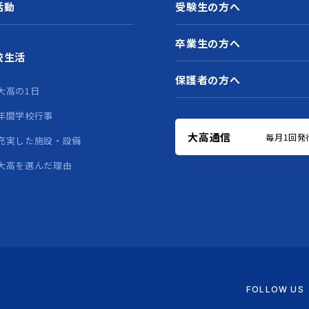
活動
受験生の方へ
卒業生の方へ
校生活
保護者の方へ
大高の1日
年間学校行事
大高通信
毎月1回発
充実した施設・設備
大高を選んだ理由
FOLLOW US