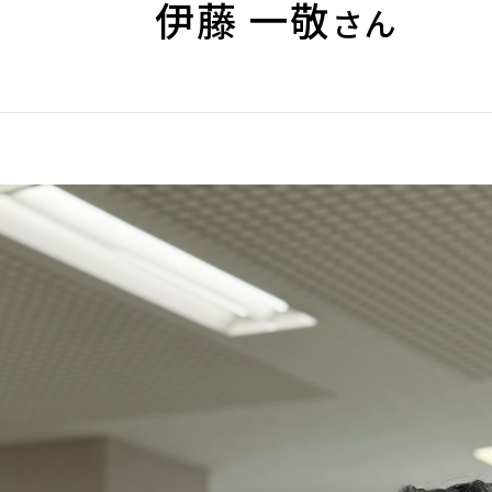
伊藤 一敬
さん