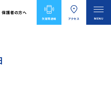
保護者の方へ
欠席等
連絡
アクセス
MENU
由