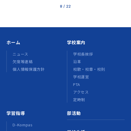
8 / 22
ホーム
学校案内
ニュース
学校長挨拶
欠席等連絡
沿革
個人情報保護方針
校歌・校章・校則
学校運営
PTA
アクセス
定時制
学習指導
部活動
D-Kompas