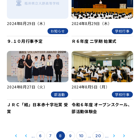
2024年8月29日（木）
2024年8月29日（木）
お知らせ
学校行事
９.１０月行事予定
Ｒ６年度 二学期 始業式
2024年8月27日（火）
2024年8月5日（月）
部活動
学校行事
ＪＲＣ「結」日本赤十字社賞 受
令和６年度 オープンスクール、
賞
部活動体験会
...
...
...
6
7
8
9
10
20