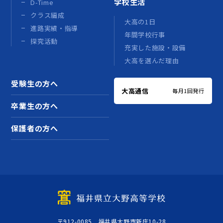
学校生活
D-Time
クラス編成
大高の1日
進路実績・指導
年間学校行事
探究活動
充実した施設・設備
大高を選んだ理由
受験生の方へ
大高通信
毎月1回発行
卒業生の方へ
保護者の方へ
〒912-0085 福井県大野市新庄10-28